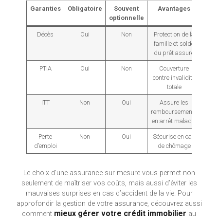
Garanties
Obligatoire
Souvent
Avantages
optionnelle
Décès
Oui
Non
Protection de la
famille et solde
du prêt assuré
PTIA
Oui
Non
Couverture
contre invalidité
totale
ITT
Non
Oui
Assure les
remboursements
en arrêt maladie
Perte
Non
Oui
Sécurise en cas
d’emploi
de chômage
Le choix d’une assurance sur-mesure vous permet non
seulement de maîtriser vos coûts, mais aussi d’éviter les
mauvaises surprises en cas d’accident de la vie. Pour
approfondir la gestion de votre assurance, découvrez aussi
mieux gérer votre crédit immobilier
comment
au