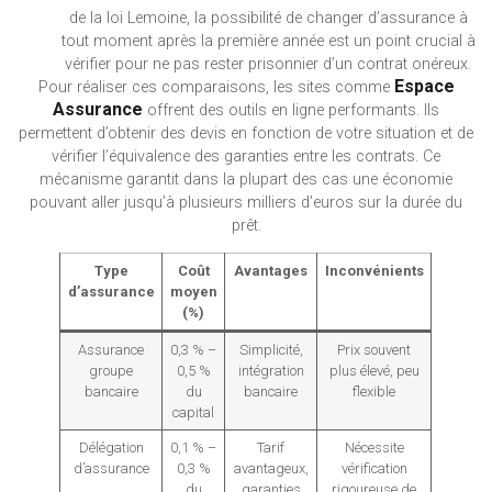
de la loi Lemoine, la possibilité de changer d’assurance à
tout moment après la première année est un point crucial à
vérifier pour ne pas rester prisonnier d’un contrat onéreux.
Espace
Pour réaliser ces comparaisons, les sites comme
Assurance
offrent des outils en ligne performants. Ils
permettent d’obtenir des devis en fonction de votre situation et de
vérifier l’équivalence des garanties entre les contrats. Ce
mécanisme garantit dans la plupart des cas une économie
pouvant aller jusqu’à plusieurs milliers d’euros sur la durée du
prêt.
Type
Coût
Avantages
Inconvénients
d’assurance
moyen
(%)
Assurance
0,3 % –
Simplicité,
Prix souvent
groupe
0,5 %
intégration
plus élevé, peu
bancaire
du
bancaire
flexible
capital
Délégation
0,1 % –
Tarif
Nécessite
d’assurance
0,3 %
avantageux,
vérification
du
garanties
rigoureuse de