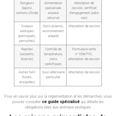
Rongeurs
Alimentation
Attestation de
(lapins,
spécialisée,
cession, certificat
cochons d’Inde)
espace
d’engagement (selon
sécurisé
cas)
Oiseaux
Soins aviaires,
Attestation de cession
exotiques
environnement
(perroquets,
adapté
perruches)
Reptiles
Contrôle de
Formulaire cerfa
(serpents,
température,
n°15967*01,
lézards)
soins
attestation de cession
spécifiques
Autres NAC
Suivi vétérinaire
Attestation de cession
(furets,
particulier
araignées)
Pour en savoir plus sur la réglementation et les démarches, vous
ce guide spécialisé
pouvez consulter
qui détaille les
obligations liées aux animaux exotiques.