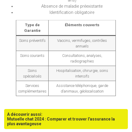
ans)
Absence de maladie préexistante
Identification obligatoire
Type de
Éléments couverts
Garantie
Soins préventifs
Vaccins, vermifuges, contrôles
annuels
Soins courants
Consultations, analyses,
radiographies
Soins
Hospitalisation, chirurgie, soins
spécialisés
intensifs
Services
Assistance téléphonique, garde
complémentaires
d’animaux, géolocalisation
A découvrir aussi:
Mutuelle chat 2024 : Comparer et trouver l'assurance la
plus avantageuse