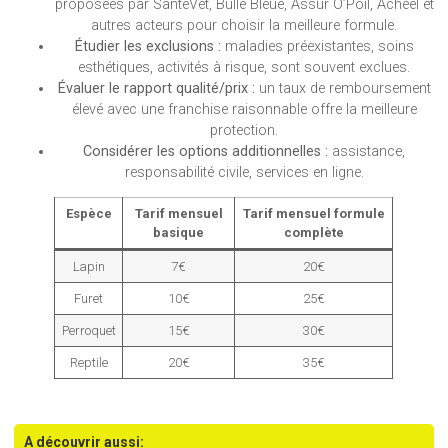
proposées par SantéVet, Bulle Bleue, Assur O’Poil, Acheel et
autres acteurs pour choisir la meilleure formule.
Étudier les exclusions :
maladies préexistantes, soins
esthétiques, activités à risque, sont souvent exclues.
Évaluer le rapport qualité/prix :
un taux de remboursement
élevé avec une franchise raisonnable offre la meilleure
protection.
Considérer les options additionnelles :
assistance,
responsabilité civile, services en ligne.
Espèce
Tarif mensuel
Tarif mensuel formule
basique
complète
Lapin
7€
20€
Furet
10€
25€
Perroquet
15€
30€
Reptile
20€
35€
A découvrir aussi: