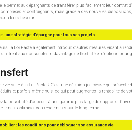
’elle permet aux épargnants de transférer plus facilement leur contrat
ent complexes et contraignants, mais grâce à ces nouvelles dispositions
eux à leurs besoins.
ie : une stratégie d'épargne pour tous ses projets
ureurs, la Loi Pacte a également introduit d’autres mesures visant à rend
offrent aux souscripteurs davantage de flexibilité et d’options pour 
nsfert
 vie suite à la Loi Pacte ? C’est une décision judicieuse qui présente
réduits et parfois même nuls, ce qui peut augmenter la rentabilité de vot
vez la possibilité d’accéder à une gamme plus large de supports d’inve
tiellement optimiser vos rendements sur le long terme.
obilier : les conditions pour débloquer son assurance vie