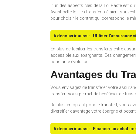
L’un des aspects clés de la Loi Pacte est qu
Avant cette loi, les transferts étaient souv
pour choisir le contrat qui correspond le mi
A découvrir aussi:
Utiliser l'assurance v
En plus de faciliter les transferts entre ass
accessible aux épargnants. Ces changements 
constante évolution.
Avantages du Tra
Vous envisagez de transférer votre assurance
transfert vous permet de bénéficier de frais 
De plus, en optant pour le transfert, vous a
diversifier davantage votre épargne et poten
A découvrir aussi:
Financer un achat imm