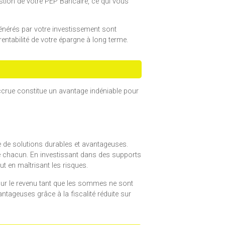
estion de votre PEP Bancaire, ce qui vous
générés par votre investissement sont
rentabilité de votre épargne à long terme.
accrue constitue un avantage indéniable pour
 de solutions durables et avantageuses.
de chacun. En investissant dans des supports
t en maîtrisant les risques.
 sur le revenu tant que les sommes ne sont
ntageuses grâce à la fiscalité réduite sur