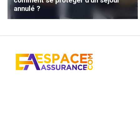
comment se protéger d’un séjour
annulé ?