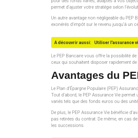
pour des fonds variés, adaptés à vos objecti
permet d’ajuster votre stratégie selon l’évol
Un autre avantage non négligeable du PEP Ban
exonérés d’impôt sur le revenu jusqu’à un cer
A découvrir aussi:
Utiliser l'assurance v
Le PEP Bancaire vous offre la possibilité de
ceux qui souhaitent disposer rapidement de 
Avantages du PE
Le Plan d’Épargne Populaire (PEP) Assuranc
Tout d’abord, le PEP Assurance Vie permet u
variés tels que des fonds euros ou des unité
De plus, le PEP Assurance Vie bénéficie d’a
pas retirées du contrat. De même, en cas de 
les successions.