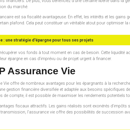
fs financiers. De plus, vous bénéficiez d’une certaine liberté dans la g
ution du marché.
caire est sa fiscalité avantageuse. En effet, les intérêts et les gains 
tain plafond. Cela peut constituer un véritable atout pour optimiser la 
ie : une stratégie d'épargne pour tous ses projets
 récupérer vos fonds à tout moment en cas de besoin. Cette liquidité 
leur épargne en cas d’imprévu ou de projet urgent à financer.
P Assurance Vie
e Vie offre de nombreux avantages pour les épargnants à la recherche
ne gestion financière diversifiée et adaptée aux besoins spécifiques 
s de compte, il est possible de maximiser les rendements potentiels tou
vantages fiscaux attractifs. Les gains réalisés sont exonérés d’impôts
transmission, l’assurance vie offre des possibilités de succession ava