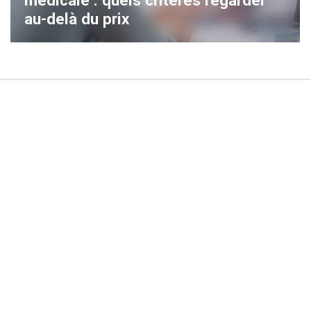
médicale : quels critères regarder
au-delà du prix