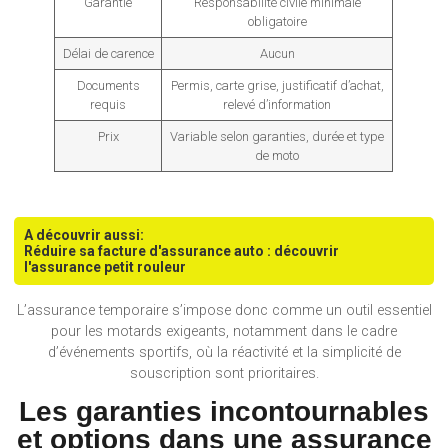
Garantie
Responsabilité civile minimale
obligatoire
Délai de carence
Aucun
Documents
Permis, carte grise, justificatif d’achat,
requis
relevé d’information
Prix
Variable selon garanties, durée et type
de moto
A découvrir aussi:
Réduire sa facture d'assurance auto : découvrir
l'assurance petit rouleur
L’assurance temporaire s’impose donc comme un outil essentiel
pour les motards exigeants, notamment dans le cadre
d’événements sportifs, où la réactivité et la simplicité de
souscription sont prioritaires.
Les garanties incontournables
et options dans une assurance