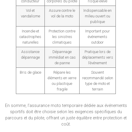
conducteur
corporels du pilote
risque élevé
Vol et
Assure contre le
Indispensable en
vandalisme
vol de la moto
milieu ouvert ou
publique
Incendie et
Protection contre
Important pour
catastrophes
les sinistres
événements
naturelles
climatiques
outdoor
Assistance
Dépannage
Pratique lors de
dépannage
immédiat en cas
déplacements vers
de panne
l’événement
Bris de glace
Répare les
Souvent
éléments en verre
recommandé selon
ou plastique
type de moto et
fragile
terrain
En somme, l’assurance moto temporaire dédiée aux événements
sportifs doit être choisie selon les exigences spécifiques du
parcours et du pilote, offrant un juste équilibre entre protection et
coût.